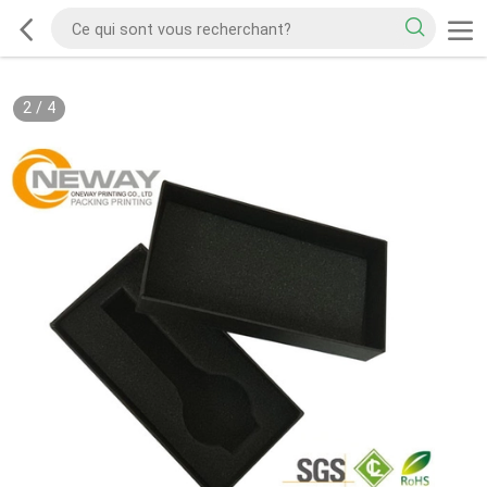
2
/
4