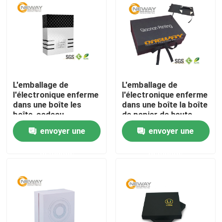
Visite d'usine
Contrôle de qualité
L'emballage de
L'emballage de
Contactez-nous
l'électronique enferme
l'électronique enferme
dans une boîte les
dans une boîte la boîte
boîte-cadeau
de papier de haute
Demandez une citation
professionnels de
qualité de luxe en gros
envoyer une
envoyer une
carton de
de Bluetooth
personnalisation pour
demande
demande
Boîtes de empaquetage imprimées
le téléphone portable
Boîtes de empaquetage de l'électronique
Boîtes de empaquetage cosmétiques