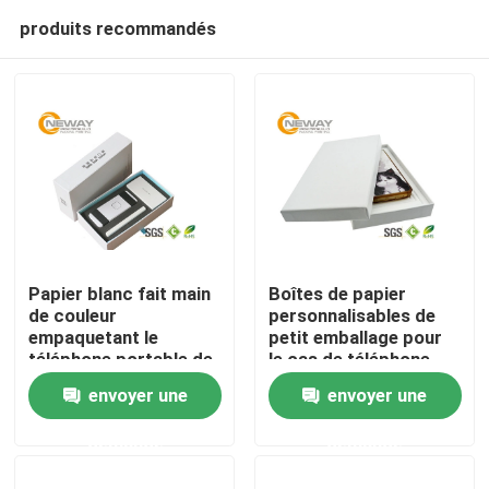
produits recommandés
Papier blanc fait main
Boîtes de papier
de couleur
personnalisables de
empaquetant le
petit emballage pour
Maison
téléphone portable de
le cas de téléphone
téléphone portable de
portable, OEM/ODM
envoyer une
envoyer une
Boxesfor
Produits
demande
demande
Au sujet de nous