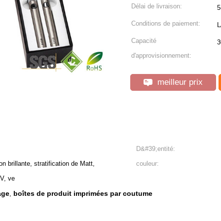
Délai de livraison:
5
Conditions de paiement:
L
Capacité
3
d'approvisionnement:
meilleur prix
D&#39;entité:
on brillante, stratification de Matt,
couleur:
V, ve
age
boîtes de produit imprimées par coutume
,