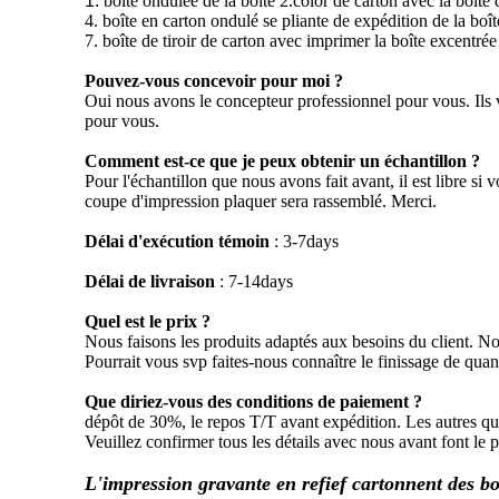
1.
boîte ondulée de la boîte 2.color de carton avec la boîte
4. boîte en carton ondulé se pliante de expédition de la boî
7. boîte de tiroir de carton avec imprimer la boîte excentr
Pouvez-vous concevoir pour moi ?
Oui nous avons le concepteur professionnel pour vous. Ils v
pour vous.
Comment est-ce que je peux obtenir un échantillon ?
Pour l'échantillon que nous avons fait avant, il est libre si
coupe d'impression plaquer sera rassemblé. Merci.
Délai d'exécution témoin
: 3-7days
Délai de livraison
: 7-14days
Quel est le prix ?
Nous faisons les produits adaptés aux besoins du client. Notr
Pourrait vous svp faites-nous connaître le finissage de qu
Que diriez-vous des conditions de paiement ?
dépôt de 30%, le repos T/T avant expédition. Les autres qu
Veuillez confirmer tous les détails avec nous avant font le 
L'impression gravante en refief cartonnent des bo