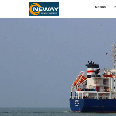
Maison
P