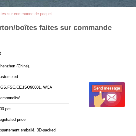
 faites sur commande de paquet
arton/boîtes faites sur commande
e
henzhen (Chine).
ustomized
GS,FSC,CE,ISO90001, WCA
ersonnalisé
00 pcs
egotiated price
ppartement emballé, 3D-packed