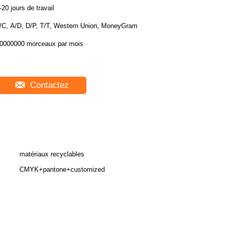
-20 jours de travail
/C, A/D, D/P, T/T, Western Union, MoneyGram
0000000 morceaux par mois
Contactez
matériaux recyclables
CMYK+pantone+customized