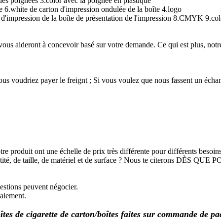
 des poignées 3.color avec la poignée en plastique
te 6.white de carton d'impression ondulée de la boîte 4.logo
ée d'impression de la boîte de présentation de l'impression 8.CMYK 9.col
ous aideront à concevoir basé sur votre demande. Ce qui est plus, notre
 vous voudriez payer le freignt ; Si vous voulez que nous fassent un échant
e produit ont une échelle de prix très différente pour différents besoins
antité, de taille, de matériel et de surface ? Nous te citerons DÈS QUE
estions peuvent négocier.
paiement.
îtes de cigarette de carton/boîtes faites sur commande de pa