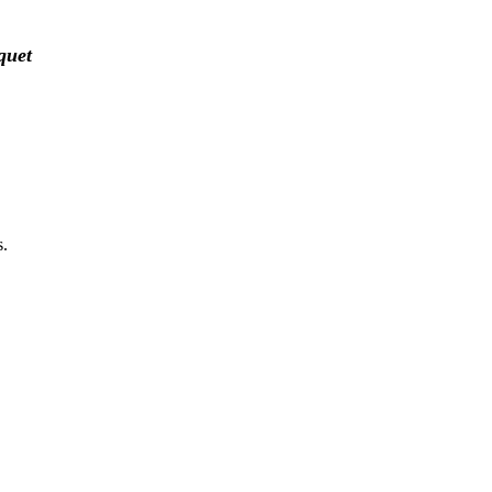
quet
s.