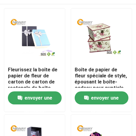
Fleurissez la boîte de
Boîte de papier de
papier de fleur de
fleur spéciale de style,
carton de carton de
épousant le boîte-
rectangle de boîte-
cadeau pour nuptiale
cadeau avec la
ou la fête de
Maison
envoyer une
envoyer une
stratification
naissance
brillante/Matt
demande
demande
Produits
Au sujet de nous