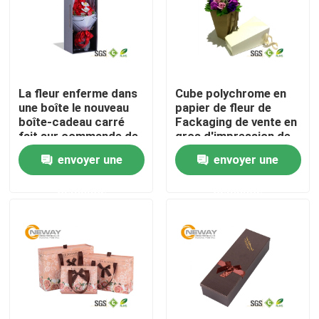
Visite d'usine
Contrôle de qualité
La fleur enferme dans
Cube polychrome en
une boîte le nouveau
papier de fleur de
boîte-cadeau carré
Fackaging de vente en
Contactez-nous
fait sur commande de
gros d'impression de
couvercle de
boîte-cadeau de fleur
envoyer une
envoyer une
conception et de fleur
Demandez une citation
de base
demande
demande
Boîtes de empaquetage imprimées
Boîtes de empaquetage de l'électronique
Boîtes de empaquetage cosmétiques