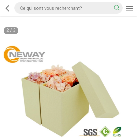
2
/
3