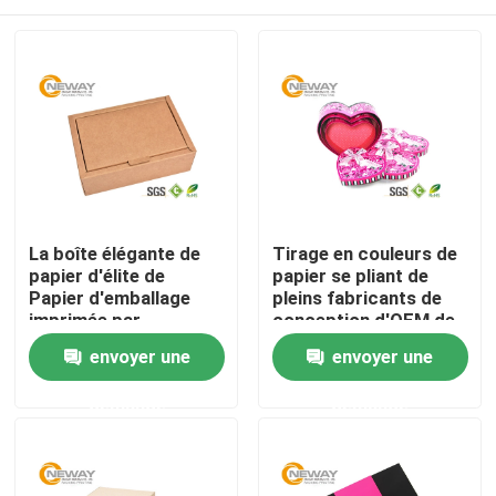
La boîte élégante de
Tirage en couleurs de
papier d'élite de
papier se pliant de
Papier d'emballage
pleins fabricants de
imprimée par
conception d'OEM de
coutume, réutilisent la
mode de caisse
Maison
envoyer une
envoyer une
boîte rigide de papier
d'emballage de carton
de cadeau
de papier
demande
demande
Produits
Au sujet de nous