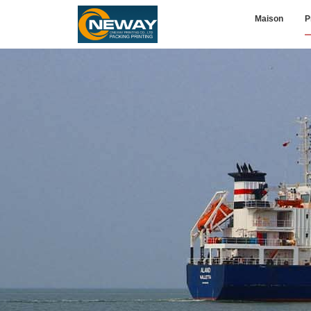
Maison
P