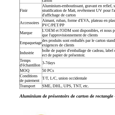
carton
Aluminium-emboutissant, gravant en refief, str
Finir
stratification de Matt, revêtement UV pour l
d'affichage de carton
Aimant, ruban, forme d'EVA, plateau en plast
Accessoires
PVC/PET/PP
L'OEM et l'ODM sont disponibles, et nous
Marque
que l'approvisionnement de clients
des produits sont emballés par le carton stand
Empaquetage
exigences de clients
boîte de papier d'emballage de cadeau, label d
Industrie
ect de papier de présentoir.
Temps
3-7days
d'échantillon
MOQ
50 PCs
Conditions
T/T, L/C, union occidentale
de paiement
Transport
SME, DHL, UPS, TNT, etc.
Aluminium de présentoirs de carton de rectangle -