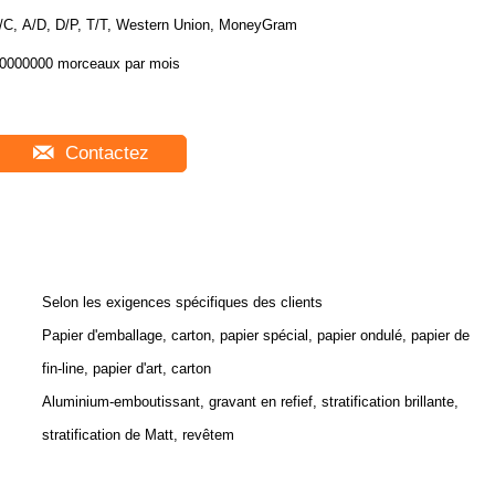
/C, A/D, D/P, T/T, Western Union, MoneyGram
0000000 morceaux par mois
Contactez
Selon les exigences spécifiques des clients
Papier d'emballage, carton, papier spécial, papier ondulé, papier de
fin-line, papier d'art, carton
Aluminium-emboutissant, gravant en refief, stratification brillante,
stratification de Matt, revêtem