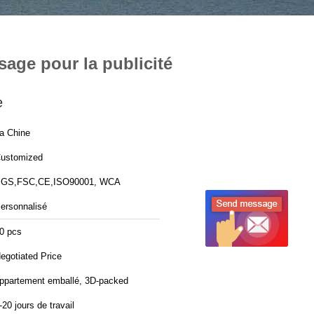
sage pour la publicité
e
a Chine
ustomized
GS,FSC,CE,ISO90001, WCA
ersonnalisé
0 pcs
egotiated Price
ppartement emballé, 3D-packed
-20 jours de travail