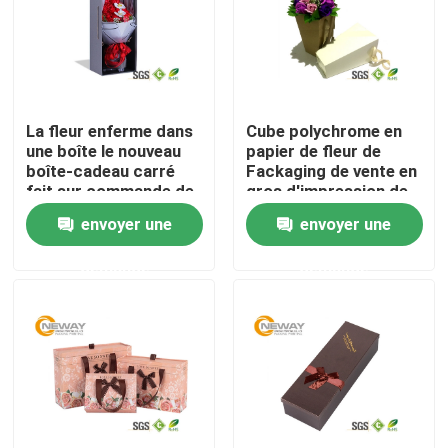
Visite d'usine
Contrôle de qualité
La fleur enferme dans
Cube polychrome en
une boîte le nouveau
papier de fleur de
boîte-cadeau carré
Fackaging de vente en
Contactez-nous
fait sur commande de
gros d'impression de
couvercle de
boîte-cadeau de fleur
envoyer une
envoyer une
conception et de fleur
Demandez une citation
de base
demande
demande
Boîtes de empaquetage imprimées
Boîtes de empaquetage de l'électronique
Boîtes de empaquetage cosmétiques