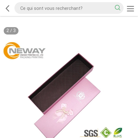
2
/
3