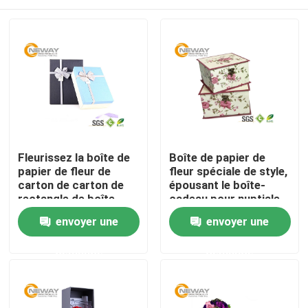
Fleurissez la boîte de
Boîte de papier de
papier de fleur de
fleur spéciale de style,
carton de carton de
épousant le boîte-
rectangle de boîte-
cadeau pour nuptiale
cadeau avec la
ou la fête de
Maison
envoyer une
envoyer une
stratification
naissance
brillante/Matt
demande
demande
Produits
Au sujet de nous