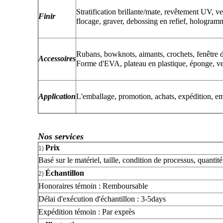
Stratification brillante/mate, revêtement UV, v
Finir
flocage, graver, debossing en refief, hologramm
Rubans, bowknots, aimants, crochets, fenêtr
Accessoires
Forme d'EVA, plateau en plastique, éponge, velo
Application
L'emballage, promotion, achats, expédition, em
Nos services
Prix
1)
Basé sur le matériel, taille, condition de processus, quanti
Échantillon
2)
Honoraires témoin : Remboursable
Délai d'exécution d'échantillon : 3-5days
Expédition témoin : Par exprès