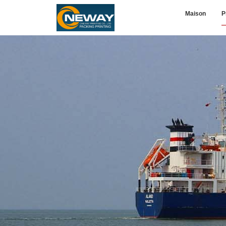
Maison
P