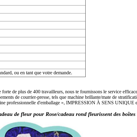
andard, ou en tant que votre demande.
orte de plus de 400 travailleurs, nous te fournissons le service efficace
ments de courrier-presse, tels que machine brillante/mate de stratific
te usine professionnelle d'emballage », IMPRESSION À SENS UNIQUE est à
-cadeau de fleur pour Rose/cadeau rond fleurissent des boîte