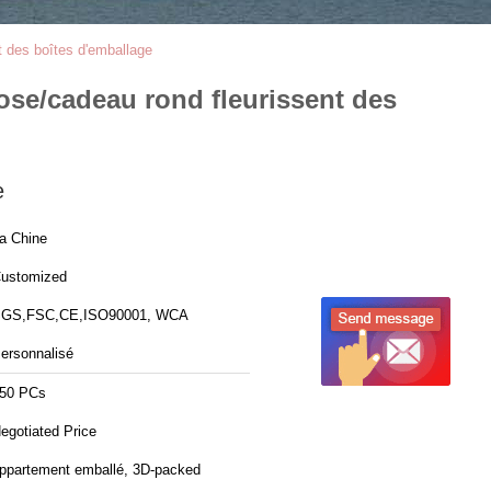
t des boîtes d'emballage
Rose/cadeau rond fleurissent des
e
a Chine
ustomized
GS,FSC,CE,ISO90001, WCA
ersonnalisé
50 PCs
egotiated Price
ppartement emballé, 3D-packed