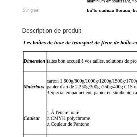
aluminium emboutissant, fl
Surligner:
boîte-cadeau floraux
bo
,
Description de produit
Les boîtes de luxe de transport de fleur de boîte
Dimension
faites bon accueil à vos tailles, solutions de pro
carton 1.600g/800g/1000g/1200g/1500g/1700g +
Matériaux
papier d'art de 2.250g/300g /350g/400g C1S ou 
3.Special empaquettent, papier en similicuir, ca
À l'encre noire
1.
Couleur
CMYK polychrome
2.
Couleur de Pantone
3.