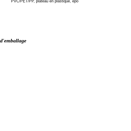
PVC/PET/PP, plateau en plastique, épo
s d'emballage